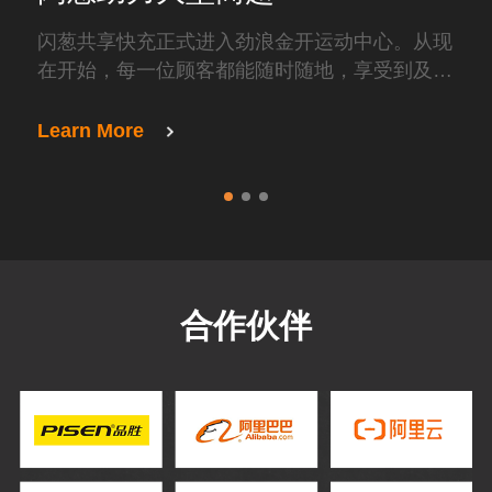
闪葱共享快充正式进入劲浪金开运动中心。从现
全
在开始，每一位顾客都能随时随地，享受到及
生
时、快速且方便的充电服务。主要的几个商业楼
层，包括顶层的天际球场，都安装了亮眼的闪葱
Learn More
Lea
机柜。
合作伙伴