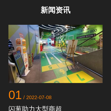
新闻资讯
01
0
/ 2022-07-08
闪葱助力大型商超
闪