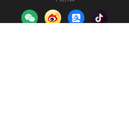
服务、合作热线
取消
确定
400-088-9898
北京市
东城区
天津市
西城区
河北省
崇文区
成都闪葱科技有限公司
蜀ICP备
山西省
宣武区
成都市武侯区人民南路四
2021012543号-1
内蒙古
朝阳区
段 1 号 1 栋 2 单元 26 层 2-5 号
Copyright © 2021 - 2026 All Rights
Reserved